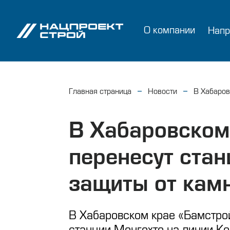
О компании
Напр
Главная страница
Новости
В Хабаров
В Хабаровском
перенесут ста
защиты от кам
В Хабаровском крае «Бамстрой
станции Монгохто на линии Ко