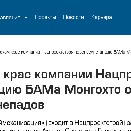
Проекты
Новости
Карьера
авления
ском крае компании Нацпроектстроя перенесут станцию БАМа Мо
 крае компании Нацп
нцию БАМа Монгохто о
непадов
механизация» (входит в Нацпроектстрой) р
мсомольск-на-Амуре - Советская Гавань от 