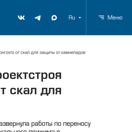
Ru
Меню
нгохто от скал для защиты от камнепадов
роектстроя
т скал для
азвернула работы по переносу
скального прижима в