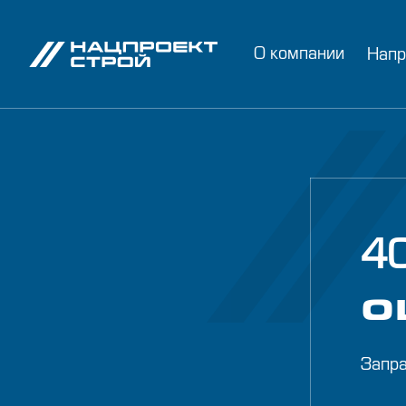
О компании
Напр
4
о
Запра