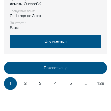
Алматы, ЭнергоСК
Требуемый опыт:
От 1 года до 3 лет
Занятость:
Вахта
Откликнуться
Показать еще
1
2
3
4
5
...
129