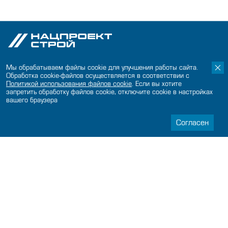
Мы обрабатываем файлы cookie для улучшения работы сайта.
О компании
Обработка cookie-файлов осуществляется в соответствии с
Политикой использования файлов сookie
. Если вы хотите
Карьера
запретить обработку файлов cookie, отключите cookie в настройках
вашего браузера
Охрана труда
Согласен
Противодействие коррупции
Пресс-центр
Новости
Пресс-служба
Проекты