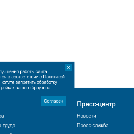
лучшения работы сайта.
тся в соответствии с
Политикой
ы хотите запретить обработку
стройках вашего браузера
Согласен
мпании
Пресс-центр
ра
Новости
а труда
Пресс-служба