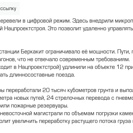
 ссылку
перевели в цифровой режим. Здесь внедрили микро
й Нацпроектстроя. Это позволит удаленно управлят
станции Беркакит ограничивало её мощности. Пути, 
агонов, что не отвечало современным требованиям
одит в Нацпроектстрой) удлинили на объекте 12 при
ать длинносоставные поезда.
ры переработали 20 тысяч кубометров грунта и выпо
метра новых путей, 24 стрелочных перевода с пнев
оили пожарные резервуары.
ьневосточной магистрали по объемам погрузки кам
лит увеличить переработку растущего потока груза 