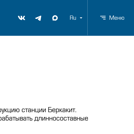
Ru
Меню
рукцию станции Беркакит.
рабатывать длинносоставные