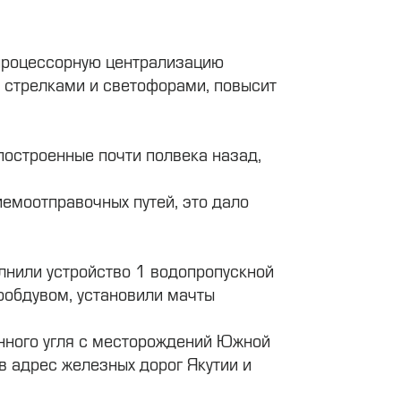
процессорную централизацию
ь стрелками и светофорами, повысит
построенные почти полвека назад,
.
емоотправочных путей, это дало
лнили устройство 1 водопропускной
мообдувом, установили мачты
енного угля с месторождений Южной
в адрес железных дорог Якутии и