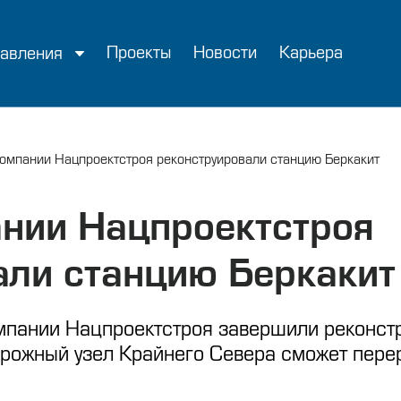
Проекты
Новости
Карьера
авления
компании Нацпроектстроя реконструировали станцию Беркакит
ании Нацпроектстроя
али станцию Беркакит
омпании Нацпроектстроя завершили реконст
рожный узел Крайнего Севера сможет пере