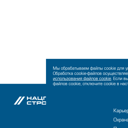
Мы обрабатываем файлы cookie для у
Обработка cookie-файлов осуществляе
использования файлов сookie
. Если в
файлов cookie, отключите cookie в на
О ко
Карье
Охран