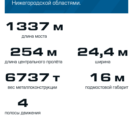
Нижегородской областями.
1337 м
длина моста
254 м
24,4 м
длина центрального пролёта
ширина
6737 т
16 м
вес металлоконструкции
подмостовой габарит
4
полосы движения