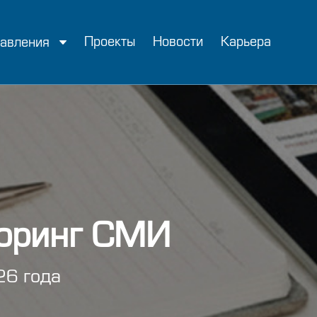
Проекты
Новости
Карьера
авления
оринг СМИ
6 года