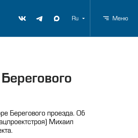
Ru
Меню
 Берегового
оре Берегового проезда. Об
ацпроектстроя) Михаил
кта.