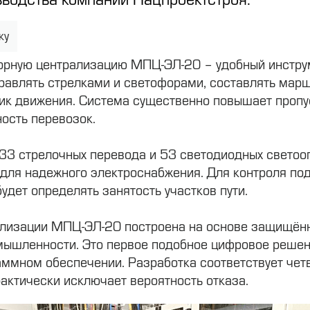
ку
орную централизацию МПЦ-ЭЛ-20 – удобный инструм
равлять стрелками и светофорами, составлять марш
ик движения. Система существенно повышает пропу
ность перевозок.
33 стрелочных перевода и 53 светодиодных светоо
 для надежного электроснабжения. Для контроля по
будет определять занятость участков пути.
ализации МПЦ-ЭЛ-20 построена на основе защищён
мышленности. Это первое подобное цифровое решен
аммном обеспечении. Разработка соответствует че
актически исключает вероятность отказа.