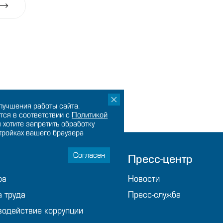
лучшения работы сайта.
тся в соответствии с
Политикой
ы хотите запретить обработку
стройках вашего браузера
Согласен
мпании
Пресс-центр
ра
Новости
а труда
Пресс-служба
водействие коррупции