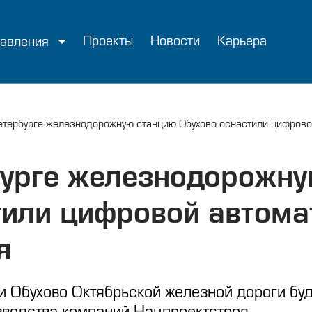
Проекты
Новости
Карьера
авления
етербурге железнодорожную станцию Обухово оснастили цифрово
бурге железнодорожн
тили цифровой автома
я
и Обухово Октябрьской железной дороги бу
зводства компаний Нацпроектстроя.