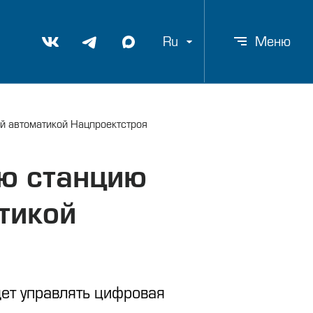
Ru
Меню
й автоматикой Нацпроектстроя
ую станцию
тикой
дет управлять цифровая