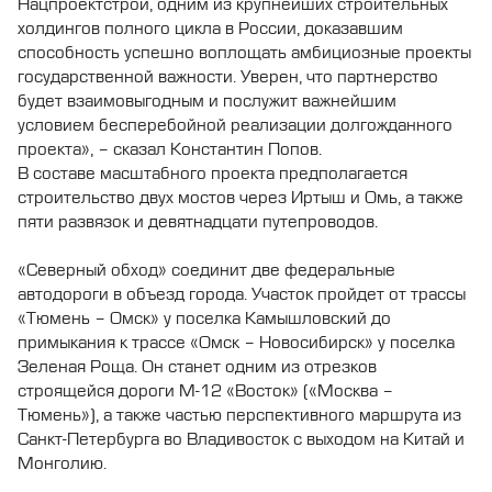
Нацпроектстрой, одним из крупнейших строительных
холдингов полного цикла в России, доказавшим
способность успешно воплощать амбициозные проекты
государственной важности. Уверен, что партнерство
будет взаимовыгодным и послужит важнейшим
условием бесперебойной реализации долгожданного
проекта», – сказал Константин Попов.
В составе масштабного проекта предполагается
строительство двух мостов через Иртыш и Омь, а также
пяти развязок и девятнадцати путепроводов.
«Северный обход» соединит две федеральные
автодороги в объезд города. Участок пройдет от трассы
«Тюмень – Омск» у поселка Камышловский до
примыкания к трассе «Омск – Новосибирск» у поселка
Зеленая Роща. Он станет одним из отрезков
строящейся дороги М-12 «Восток» («Москва –
Тюмень»), а также частью перспективного маршрута из
Санкт-Петербурга во Владивосток с выходом на Китай и
Монголию.