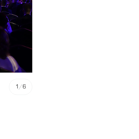
1
/
6