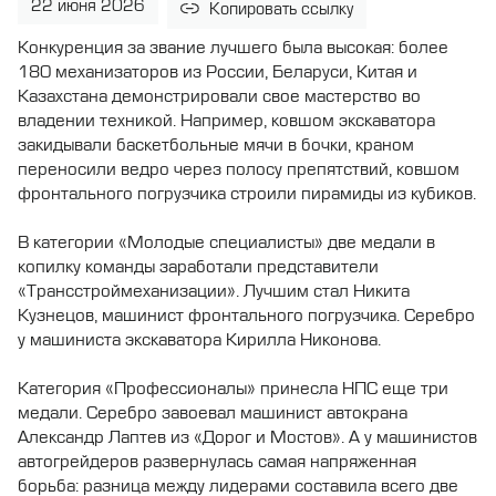
22 июня 2026
Копировать ссылку
Конкуренция за звание лучшего была высокая: более
180 механизаторов из России, Беларуси, Китая и
Казахстана демонстрировали свое мастерство во
владении техникой. Например, ковшом экскаватора
закидывали баскетбольные мячи в бочки, краном
переносили ведро через полосу препятствий, ковшом
фронтального погрузчика строили пирамиды из кубиков.
В категории «Молодые специалисты» две медали в
копилку команды заработали представители
«Трансстроймеханизации». Лучшим стал Никита
Кузнецов, машинист фронтального погрузчика. Серебро
у машиниста экскаватора Кирилла Никонова.
Категория «Профессионалы» принесла НПС еще три
медали. Серебро завоевал машинист автокрана
Александр Лаптев из «Дорог и Мостов». А у машинистов
автогрейдеров развернулась самая напряженная
борьба: разница между лидерами составила всего две