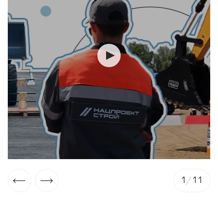
1
/
11