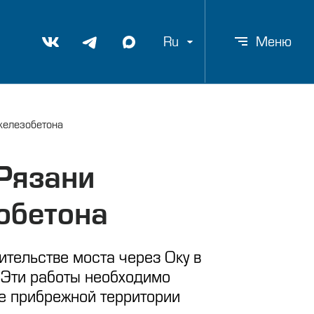
Ru
Меню
 железобетона
 Рязани
обетона
тельстве моста через Оку в
. Эти работы необходимо
ие прибрежной территории