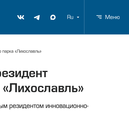
Ru
Меню
 парка «Лихославль»
резидент
 «Лихославль»
вым резидентом инновационно-