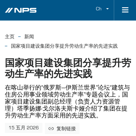
Ch
主页
新闻
国家项目建设集团分享提升劳动生产率的先进实践
国家项目建设集团分享提升劳
动生产率的先进实践
在喀山举行的“俄罗斯—伊斯兰世界”论坛“建筑与
住房公用事业领域劳动生产率”专题会议上，国
家项目建设集团副总经理（负责人力资源管
理）塔季扬娜·戈尔洛夫斯卡娅介绍了集团在提
升劳动生产率方面采用的先进实践。
15 五月 2026
复制链接