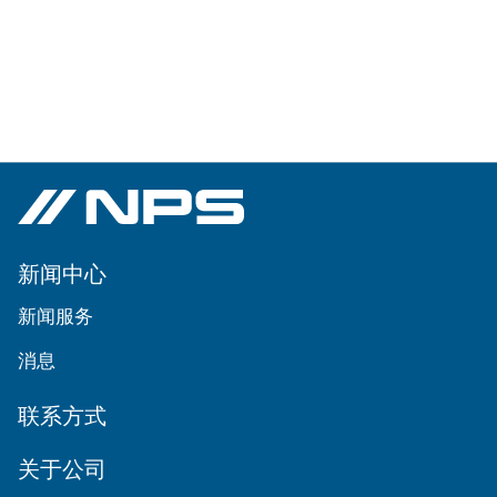
新闻中心
新闻服务
消息
联系方式
关于公司