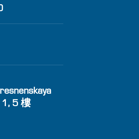
0
resnenskaya
. 1, 5 樓