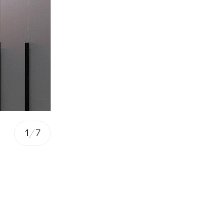
1
/
7