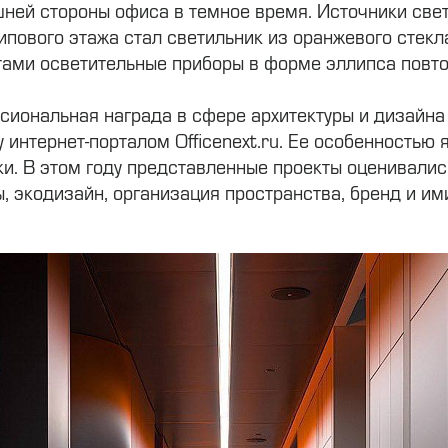
шней стороны офиса в темное время. Источники св
типового этажа стал светильник из оранжевого сте
тами осветительные приборы в форме эллипса повт
ссиональная награда в сфере архитектуры и дизайн
 интернет-порталом Officenext.ru. Ее особенностью 
ики. В этом году представленные проекты оценивали
ы, экодизайн, организация пространства, бренд и им