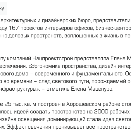
ку
 архитектурных и дизайнерских бюро, представители
ду 167 проектов интерьеров офисов, бизнес-центров
нно-деловых пространств, воплощенных в жизнь в пе
ппу компаний Нацпроектстрой представляла Елена М
еспечения. «Эргономика пространства, дизайн инте
ового дома – современного и фундаментального. О
о во времени – след светового пути, порождаемый 
фраструктуры», – отметила Елена Мацепуро.
е 25 тыс. кв. м построен в Хорошевском районе сто
ялось идеей создать пространство на 2000 рабочих
дизайна освещения доминирующей стала идея свето
ях. Эффект свечения пронизывает всё пространство