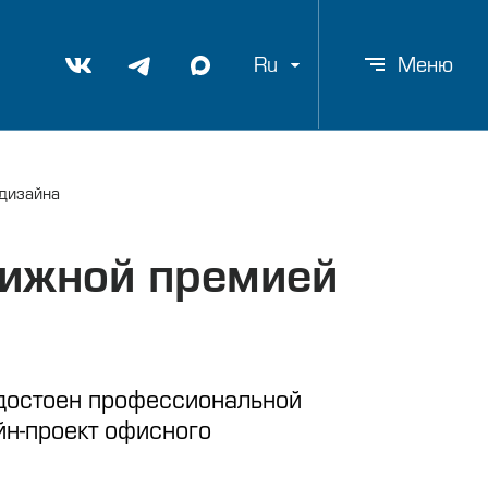
Ru
Меню
 дизайна
тижной премией
 удостоен профессиональной
йн-проект офисного