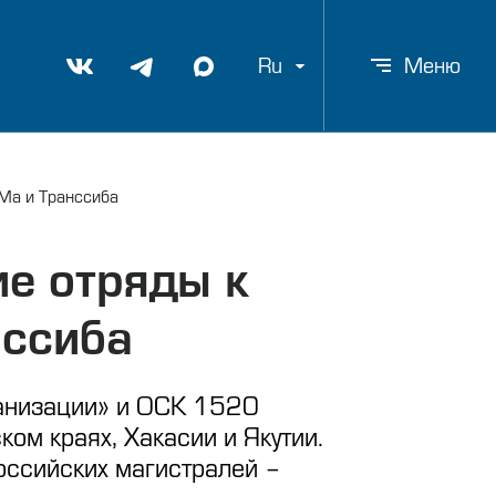
Ru
Меню
АМа и Транссиба
ие отряды к
нссиба
ханизации» и ОСК 1520
ком краях, Хакасии и Якутии.
оссийских магистралей –