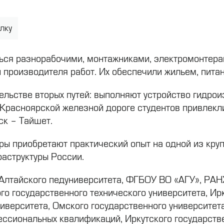
лку
иться разнорабочими, монтажниками, электромонтер
 производителя работ. Их обеспечили жильем, пита
льстве вторых путей: выполняют устройство гидроиз
Красноярской железной дороге студентов привлекли
ск – Тайшет.
ры приобретают практический опыт на одной из кру
раструктуры России.
 Алтайского педуниверситета, ФГБОУ ВО «АГУ», РА
го государственного технического университета, Ир
ниверситета, Омского государственного университет
ссиональных квалификаций, Иркутского государстве