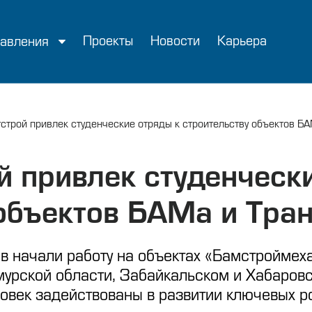
Проекты
Новости
Карьера
авления
строй привлек студенческие отряды к строительству объектов Б
й привлек студенческ
 объектов БАМа и Тра
ов начали работу на объектах «Бамстройме
мурской области, Забайкальском и Хабаровс
овек задействованы в развитии ключевых р