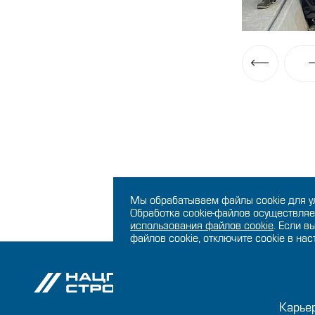
Мы обрабатываем файлы cookie для у
Обработка cookie-файлов осуществляе
использования файлов сookie
. Если в
файлов cookie, отключите cookie в на
О ко
Карье