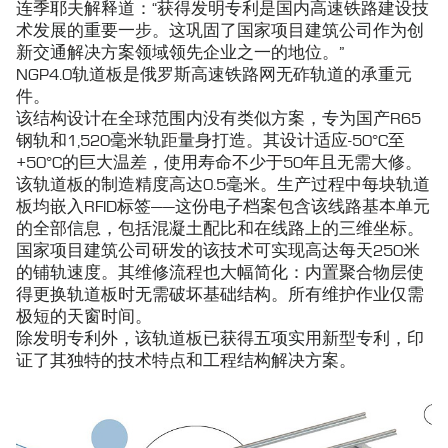
连季耶夫解释道：“获得发明专利是国内高速铁路建设技
术发展的重要一步。这巩固了国家项目建筑公司作为创
新交通解决方案领域领先企业之一的地位。”
NGP4.0轨道板是俄罗斯高速铁路网无砟轨道的承重元
件。
该结构设计在全球范围内没有类似方案，专为国产R65
钢轨和1,520毫米轨距量身打造。其设计适应-50°C至
+50°C的巨大温差，使用寿命不少于50年且无需大修。
该轨道板的制造精度高达0.5毫米。生产过程中每块轨道
板均嵌入RFID标签——这份电子档案包含该线路基本单元
的全部信息，包括混凝土配比和在线路上的三维坐标。
国家项目建筑公司研发的该技术可实现高达每天250米
的铺轨速度。其维修流程也大幅简化：内置聚合物层使
得更换轨道板时无需破坏基础结构。所有维护作业仅需
极短的天窗时间。
除发明专利外，该轨道板已获得五项实用新型专利，印
证了其独特的技术特点和工程结构解决方案。