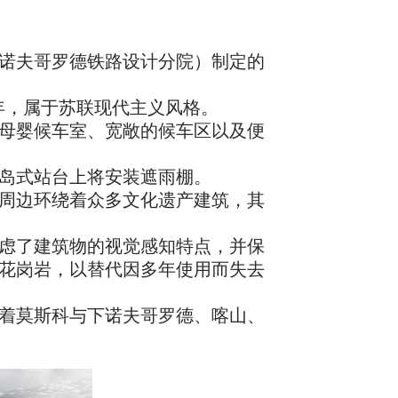
诺夫哥罗德铁路设计分院）制定的
5年，属于苏联现代主义风格。
母婴候车室、宽敞的候车区以及便
岛式站台上将安装遮雨棚。
周边环绕着众多文化遗产建筑，其
虑了建筑物的视觉感知特点，并保
花岗岩，以替代因多年使用而失去
着莫斯科与下诺夫哥罗德、喀山、