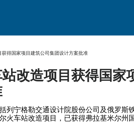
目获得国家项目建筑公司集团设计方案批准
车站改造项目获得国家
准
括列宁格勒交通设计院股份公司及俄罗斯
尔火车站改造项目，已获得弗拉基米尔州