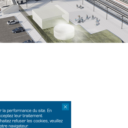
r la performance du site. En
acceptez leur traitement
aitez refuser les cookies, veuillez
otre navigateur.