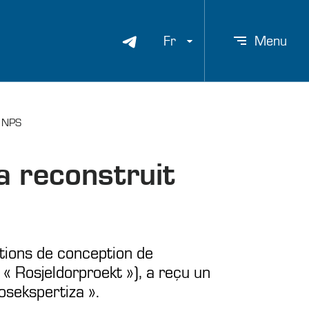
Fr
Menu
e NPS
a reconstruit
ations de conception de
 « Rosjeldorproekt »), a reçu un
gosekspertiza ».