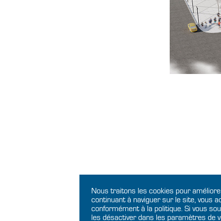
Nous traitons les cookies pour améliore
continuant à naviguer sur le site, vous 
conformément à la politique. Si vous souh
les désactiver dans les paramètres de v