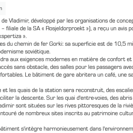
en
e de Vladimir, développé par les organisations de conc
 filiale de la SA « Rosjeldorproekt »), a reçu un avis po
kspertiza ».
es du chemin de fer Gorki: sa superficie est de 10,5 mi
odernisme soviétique.
ndra aux exigences modernes en matière de confort et d
ccès sans obstacle, des salles pour les passagers avec
fortables. Le bâtiment de gare abritera un café, une sa
 et les quais de la station sera reconstruit, des esca
aciliter la descente. Sur les quai d'entre-voies, des abr
ladimir sont situées sur les rives pittoresques de la riv
t entouré de nombreux sites inscrits au patrimoine cul
bâtiment s'intègre harmonieusement dans l'environnement