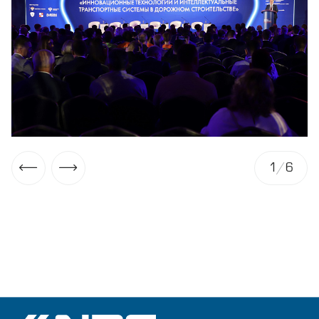
1
/
6