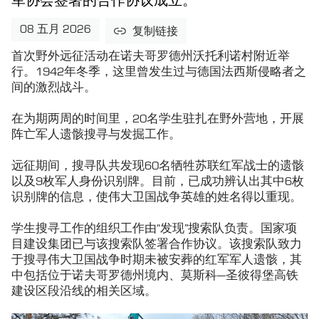
军协会签署的合作协议成立。
08 五月 2026
复制链接
首次野外远征活动在诺夫哥罗德州沃托利诺村附近举
行。1942年冬季，这里曾发生过与德国法西斯侵略者之
间的激烈战斗。
在为期两周的时间里，20名学生驻扎在野外营地，开展
阵亡军人遗骸搜寻与发掘工作。
远征期间，搜寻队共发现60名牺牲苏联红军战士的遗骸
以及9枚军人身份识别牌。目前，已成功辨认出其中6枚
识别牌的信息，使伟大卫国战争英雄的姓名得以重现。
学生搜寻工作的组织工作由“发现”搜索队负责。国家项
目建设集团已与该搜索队签署合作协议。该搜索队致力
于搜寻伟大卫国战争时期未被安葬的红军军人遗骸，其
中包括位于诺夫哥罗德州境内、莫斯科—圣彼得堡高铁
建设区段沿线的相关区域。