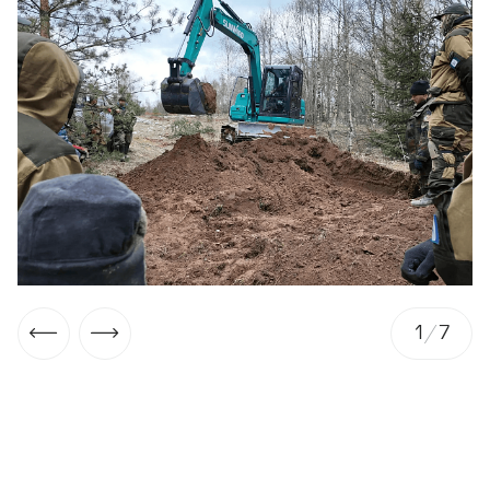
1
/
7