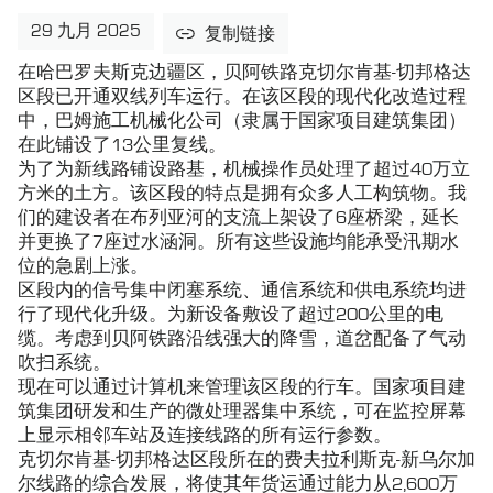
29 九月 2025
复制链接
在哈巴罗夫斯克边疆区，贝阿铁路克切尔肯基-切邦格达
区段已开通双线列车运行。在该区段的现代化改造过程
中，巴姆施工机械化公司（隶属于国家项目建筑集团）
在此铺设了13公里复线。
为了为新线路铺设路基，机械操作员处理了超过40万立
方米的土方。该区段的特点是拥有众多人工构筑物。我
们的建设者在布列亚河的支流上架设了6座桥梁，延长
并更换了7座过水涵洞。所有这些设施均能承受汛期水
位的急剧上涨。
区段内的信号集中闭塞系统、通信系统和供电系统均进
行了现代化升级。为新设备敷设了超过200公里的电
缆。考虑到贝阿铁路沿线强大的降雪，道岔配备了气动
吹扫系统。
现在可以通过计算机来管理该区段的行车。国家项目建
筑集团研发和生产的微处理器集中系统，可在监控屏幕
上显示相邻车站及连接线路的所有运行参数。
克切尔肯基-切邦格达区段所在的费夫拉利斯克-新乌尔加
尔线路的综合发展，将使其年货运通过能力从2,600万