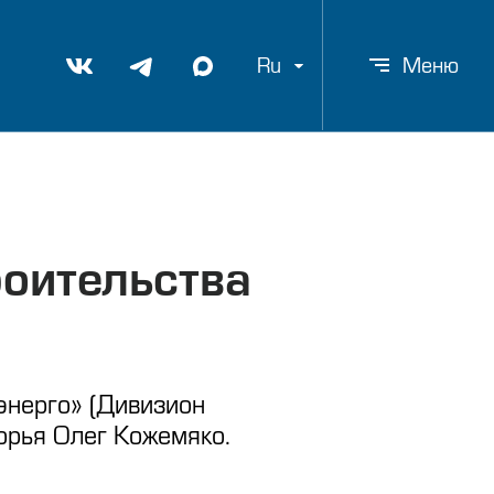
Ru
Меню
роительства
энерго» (Дивизион
орья Олег Кожемяко.