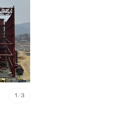
1
/
3