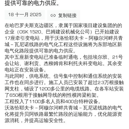
提供可靠的电力供应。
18 十一月 2025
复制链接
在哈巴罗夫斯克边疆区，隶属于国家项目建设集团的的
企业（OSK 1520、巴姆建设机械化公司）已开始建设
17座牵引变电站，用于沃洛恰耶夫卡－阿穆尔河畔共青
城－瓦尼诺线路的电气化工程这些设施将为东部地区新
电气化路段提供可靠的电力供应。
其中五座新变电站已准备临时通电，包括埃尔班、21号
会让站、谢利贡、杰柳姆肯和利托夫科变电站。其余变
电站正在安装设备。
与此同时，供电系统、信号集中控制和通信系统的安装
工作也在同步进行。施工人员已安装了超过2.3万根接触
网支柱，铺设了1200多公里的电缆线路。在各车站安装
了650根用于接触网导线的刚性横跨梁桁架。
工程投入了1100多名人员和400台特种设备。
沃洛恰耶夫卡－阿穆尔河畔共青城－瓦尼诺线路的电气
化将提升贝阿铁路最繁忙路段的运输能力，优化能源资
源消耗，并提高运输安全性。