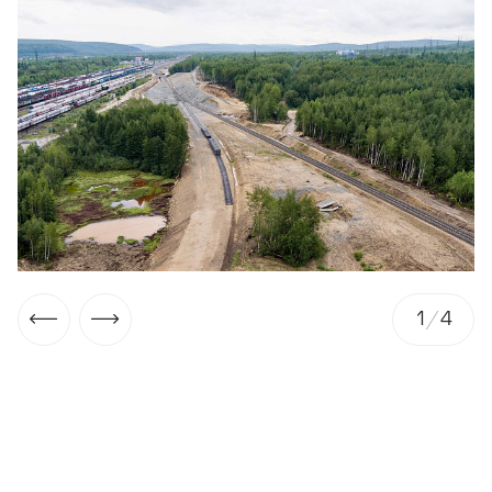
1
/
4