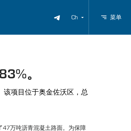
Ch
菜单
83%。
程。该项目位于奥金佐沃区，总
了47万吨沥青混凝土路面。为保障