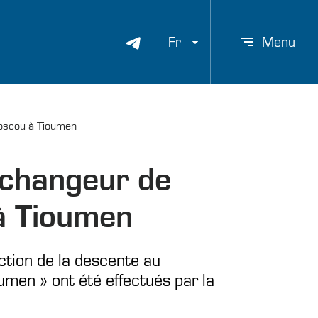
Fr
Menu
 Moscou à Tioumen
 échangeur de
à Tioumen
ction de la descente au
umen » ont été effectués par la