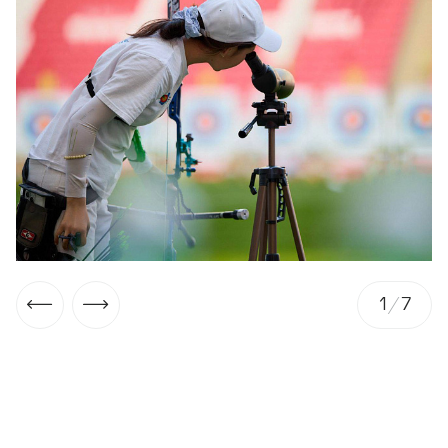
1
/
7